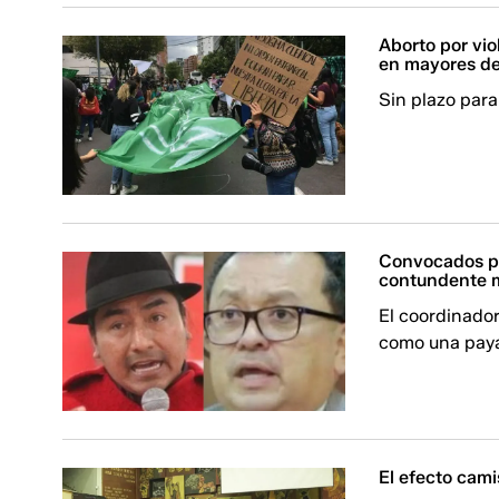
Aborto por vio
en mayores de
Sin plazo par
Convocados po
contundente 
El coordinador
como una paya
El efecto cam