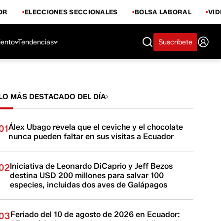
OR
ELECCIONES SECCIONALES
BOLSA LABORAL
VI
iento
Tendencias
Suscríbete
LO MÁS DESTACADO DEL DÍA
Álex Ubago revela que el ceviche y el chocolate
01
nunca pueden faltar en sus visitas a Ecuador
Iniciativa de Leonardo DiCaprio y Jeff Bezos
02
destina USD 200 millones para salvar 100
especies, incluidas dos aves de Galápagos
Feriado del 10 de agosto de 2026 en Ecuador:
03