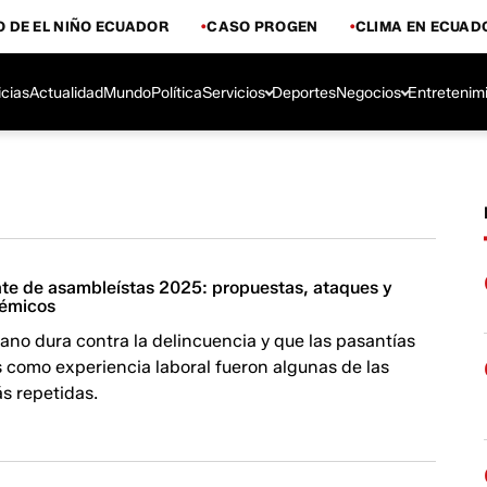
 DE EL NIÑO ECUADOR
CASO PROGEN
CLIMA EN ECUAD
icias
Actualidad
Mundo
Política
Servicios
Deportes
Negocios
Entretenim
bate de asambleístas 2025: propuestas, ataques y
émicos
mano dura contra la delincuencia y que las pasantías
 como experiencia laboral fueron algunas de las
s repetidas.