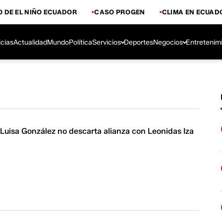
 DE EL NIÑO ECUADOR
CASO PROGEN
CLIMA EN ECUAD
icias
Actualidad
Mundo
Política
Servicios
Deportes
Negocios
Entretenim
 Luisa González no descarta alianza con Leonidas Iza