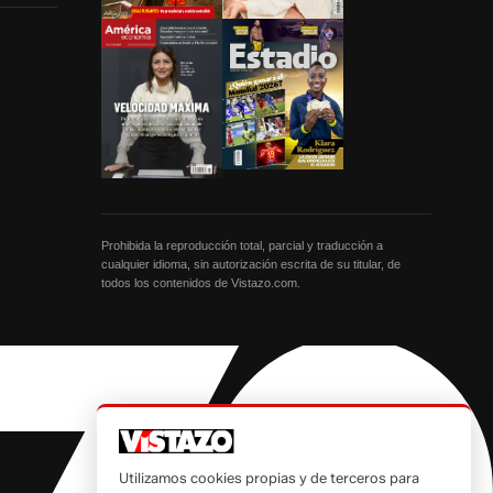
Prohibida la reproducción total, parcial y traducción a
cualquier idioma, sin autorización escrita de su titular, de
todos los contenidos de Vistazo.com.
Utilizamos cookies propias y de terceros para