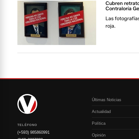
Cubren retrato
Contraloría G
Las fotografía
roja.
Últimas Noticias
Actualidad
Política
TELÉFONO
(+593) 985860991
Opinión