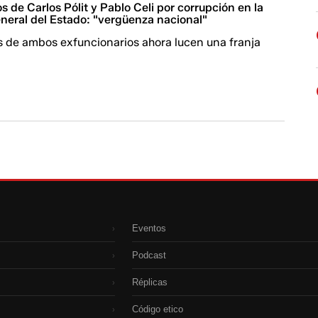
s de Carlos Pólit y Pablo Celi por corrupción en la
eneral del Estado: "vergüenza nacional"
s de ambos exfuncionarios ahora lucen una franja
Eventos
›
Podcast
›
Réplicas
›
Código etico
›