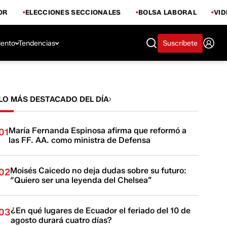
OR
ELECCIONES SECCIONALES
BOLSA LABORAL
VI
iento
Tendencias
Suscríbete
LO MÁS DESTACADO DEL DÍA
María Fernanda Espinosa afirma que reformó a
01
las FF. AA. como ministra de Defensa
Moisés Caicedo no deja dudas sobre su futuro:
02
“Quiero ser una leyenda del Chelsea”
¿En qué lugares de Ecuador el feriado del 10 de
03
agosto durará cuatro días?