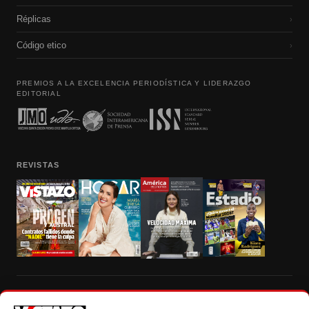
Réplicas
›
Código etico
›
PREMIOS A LA EXCELENCIA PERIODÍSTICA Y LIDERAZGO
EDITORIAL
REVISTAS
Prohibida la reproducción total, parcial y traducción a cualquier idioma, sin
autorización escrita de su titular, de todos los contenidos de Vistazo.com.