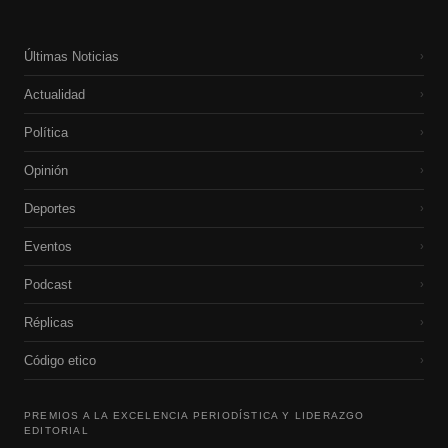
Últimas Noticias
›
Actualidad
›
Política
›
Opinión
›
Deportes
›
Eventos
›
Podcast
›
Réplicas
›
Código etico
›
PREMIOS A LA EXCELENCIA PERIODÍSTICA Y LIDERAZGO
EDITORIAL