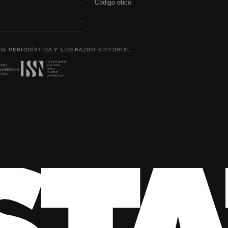
Código etico
›
›
IA PERIODÍSTICA Y LIDERAZGO EDITORIAL