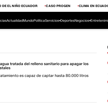
 DE EL NIÑO ECUADOR
CASO PROGEN
CLIMA EN ECUAD
icias
Actualidad
Mundo
Política
Servicios
Deportes
Negocios
Entretenim
á agua tratada del relleno sanitario para apagar los
stales
ratamiento es capaz de captar hasta 80.000 litros