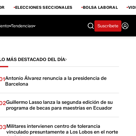
OR
ELECCIONES SECCIONALES
BOLSA LABORAL
VI
iento
Tendencias
Suscríbete
LO MÁS DESTACADO DEL DÍA
Antonio Álvarez renuncia a la presidencia de
01
Barcelona
Guillermo Lasso lanza la segunda edición de su
02
programa de becas para maestrías en Ecuador
Militares intervienen centro de tolerancia
03
vinculado presuntamente a Los Lobos en el norte