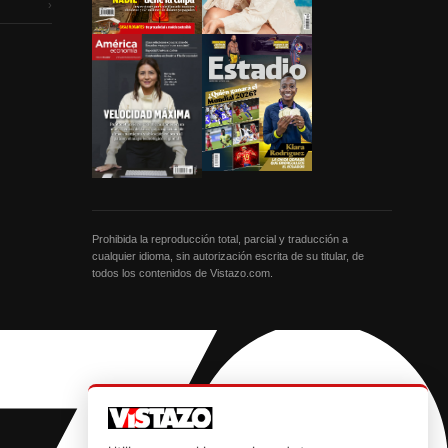
›
Prohibida la reproducción total, parcial y traducción a
cualquier idioma, sin autorización escrita de su titular, de
todos los contenidos de Vistazo.com.