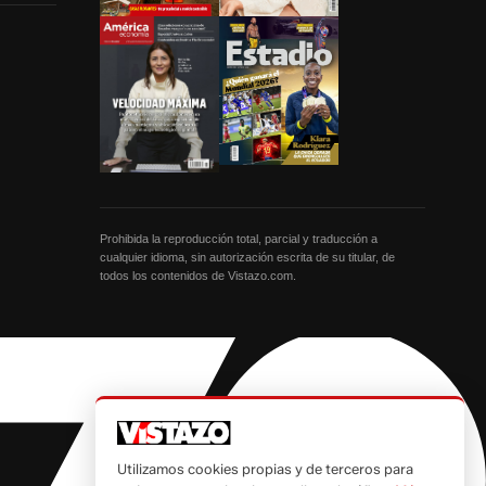
Prohibida la reproducción total, parcial y traducción a
cualquier idioma, sin autorización escrita de su titular, de
todos los contenidos de Vistazo.com.
Utilizamos cookies propias y de terceros para