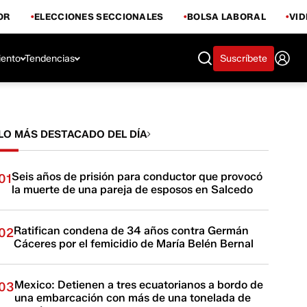
OR
ELECCIONES SECCIONALES
BOLSA LABORAL
VI
iento
Tendencias
Suscríbete
LO MÁS DESTACADO DEL DÍA
Seis años de prisión para conductor que provocó
01
la muerte de una pareja de esposos en Salcedo
Ratifican condena de 34 años contra Germán
02
Cáceres por el femicidio de María Belén Bernal
Mexico: Detienen a tres ecuatorianos a bordo de
03
una embarcación con más de una tonelada de