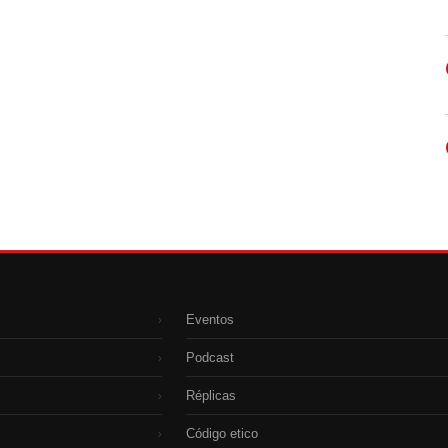
Eventos
›
Podcast
›
Réplicas
›
Código etico
›