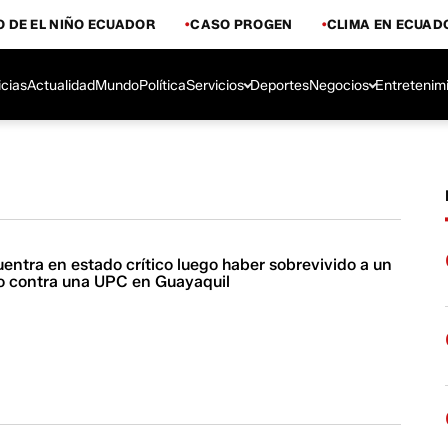
 DE EL NIÑO ECUADOR
CASO PROGEN
CLIMA EN ECUAD
icias
Actualidad
Mundo
Política
Servicios
Deportes
Negocios
Entretenim
uentra en estado crítico luego haber sobrevivido a un
 contra una UPC en Guayaquil