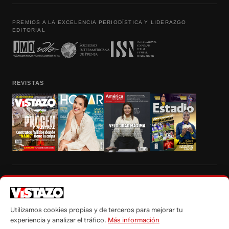
PREMIOS A LA EXCELENCIA PERIODÍSTICA Y LIDERAZGO
EDITORIAL
REVISTAS
Prohibida la reproducción total, parcial y traducción a cualquier idioma, sin
autorización escrita de su titular, de todos los contenidos de Vistazo.com.
Utilizamos cookies propias y de terceros para mejorar tu
experiencia y analizar el tráfico.
Más información