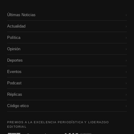
Últimas Noticias
›
Actualidad
›
Política
›
Opinión
›
Deportes
›
Eventos
›
Podcast
›
Réplicas
›
Código etico
›
PREMIOS A LA EXCELENCIA PERIODÍSTICA Y LIDERAZGO
EDITORIAL