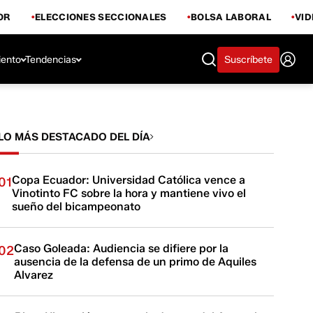
OR
ELECCIONES SECCIONALES
BOLSA LABORAL
VI
iento
Tendencias
Suscríbete
LO MÁS DESTACADO DEL DÍA
Copa Ecuador: Universidad Católica vence a
01
Vinotinto FC sobre la hora y mantiene vivo el
sueño del bicampeonato
Caso Goleada: Audiencia se difiere por la
02
ausencia de la defensa de un primo de Aquiles
Alvarez