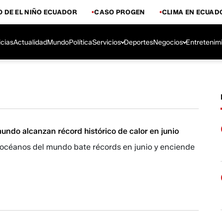
 DE EL NIÑO ECUADOR
CASO PROGEN
CLIMA EN ECUAD
icias
Actualidad
Mundo
Política
Servicios
Deportes
Negocios
Entretenim
undo alcanzan récord histórico de calor en junio
s océanos del mundo bate récords en junio y enciende