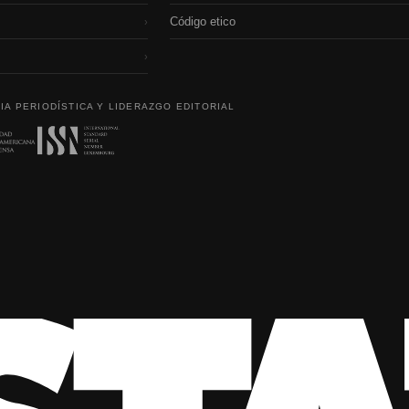
Código etico
›
›
IA PERIODÍSTICA Y LIDERAZGO EDITORIAL