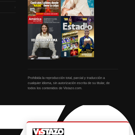
›
Prohibida la reproducción total, parcial y traducción a
cualquier idioma, sin autorización escrita de su titular, de
todos los contenidos de Vistazo.com.