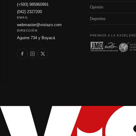
(+593) 985860991
Opinión
(042) 2327200
EMAIL
Deportes
webmaster@vistazo.com
DIRECCIÓN
PREMIOS A LA EXCELENC
Aguirre 734 y Boyacá