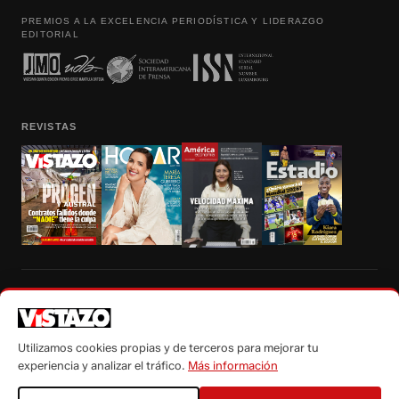
PREMIOS A LA EXCELENCIA PERIODÍSTICA Y LIDERAZGO
EDITORIAL
REVISTAS
Prohibida la reproducción total, parcial y traducción a cualquier idioma, sin
autorización escrita de su titular, de todos los contenidos de Vistazo.com.
Utilizamos cookies propias y de terceros para mejorar tu
experiencia y analizar el tráfico.
Más información