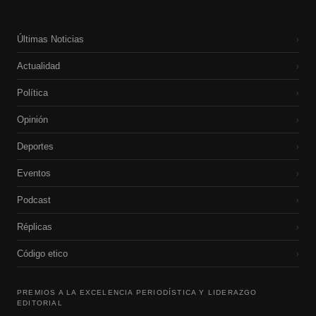
Últimas Noticias
›
Actualidad
›
Política
›
Opinión
›
Deportes
›
Eventos
›
Podcast
›
Réplicas
›
Código etico
›
PREMIOS A LA EXCELENCIA PERIODÍSTICA Y LIDERAZGO
EDITORIAL