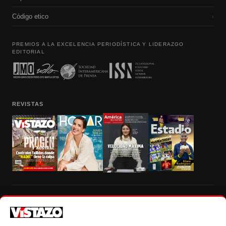
Código etico
›
PREMIOS A LA EXCELENCIA PERIODÍSTICA Y LIDERAZGO
EDITORIAL
REVISTAS
Prohibida la reproducción total, parcial y traducción a cualquier idioma, sin
autorización escrita de su titular, de todos los contenidos de Vistazo.com.