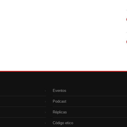
Eventos
›
Podcast
›
Réplicas
›
Código etico
›