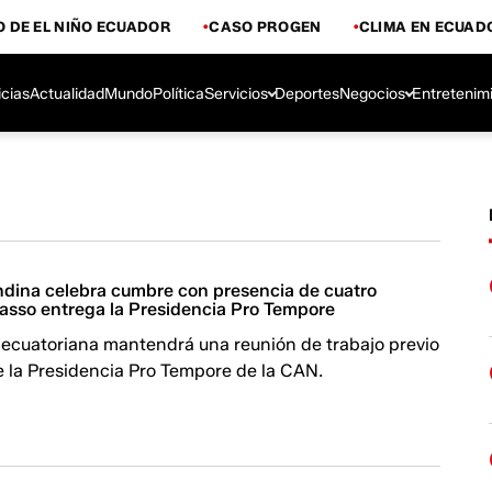
 DE EL NIÑO ECUADOR
CASO PROGEN
CLIMA EN ECUAD
icias
Actualidad
Mundo
Política
Servicios
Deportes
Negocios
Entretenim
ina celebra cumbre con presencia de cuatro
Lasso entrega la Presidencia Pro Tempore
 ecuatoriana mantendrá una reunión de trabajo previo
e la Presidencia Pro Tempore de la CAN.