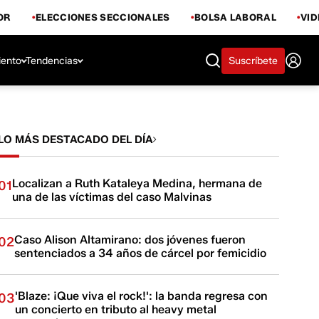
OR
ELECCIONES SECCIONALES
BOLSA LABORAL
VI
iento
Tendencias
Suscríbete
LO MÁS DESTACADO DEL DÍA
Localizan a Ruth Kataleya Medina, hermana de
01
una de las víctimas del caso Malvinas
Caso Alison Altamirano: dos jóvenes fueron
02
sentenciados a 34 años de cárcel por femicidio
'Blaze: ¡Que viva el rock!': la banda regresa con
03
un concierto en tributo al heavy metal