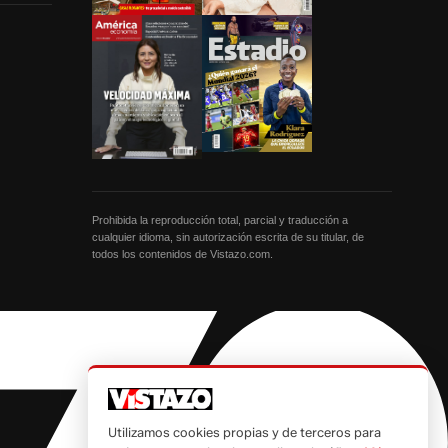
Prohibida la reproducción total, parcial y traducción a
cualquier idioma, sin autorización escrita de su titular, de
todos los contenidos de Vistazo.com.
Utilizamos cookies propias y de terceros para