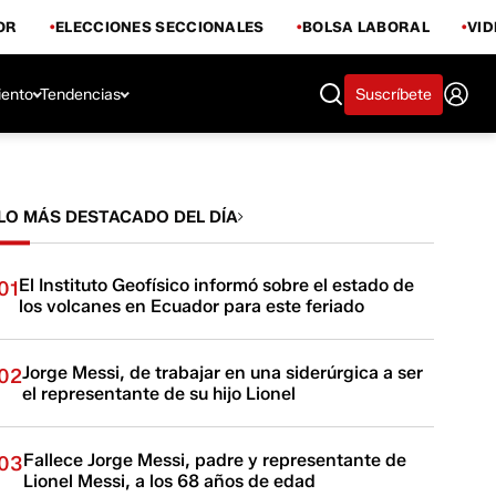
OR
ELECCIONES SECCIONALES
BOLSA LABORAL
VI
iento
Tendencias
Suscríbete
LO MÁS DESTACADO DEL DÍA
El Instituto Geofísico informó sobre el estado de
01
los volcanes en Ecuador para este feriado
Jorge Messi, de trabajar en una siderúrgica a ser
02
el representante de su hijo Lionel
Fallece Jorge Messi, padre y representante de
03
Lionel Messi, a los 68 años de edad