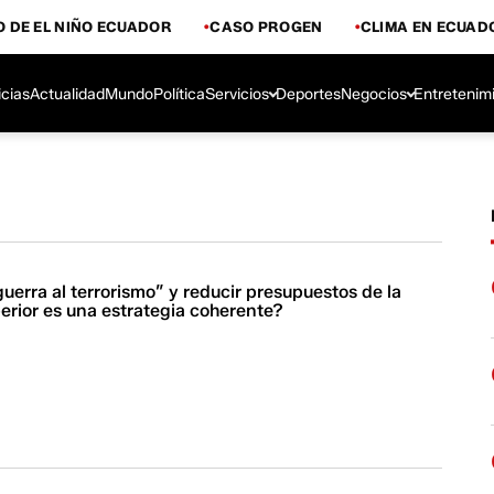
 DE EL NIÑO ECUADOR
CASO PROGEN
CLIMA EN ECUAD
icias
Actualidad
Mundo
Política
Servicios
Deportes
Negocios
Entretenim
guerra al terrorismo” y reducir presupuestos de la
erior es una estrategia coherente?