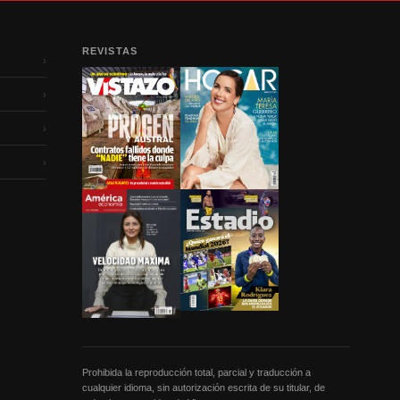
REVISTAS
›
›
›
›
Prohibida la reproducción total, parcial y traducción a
cualquier idioma, sin autorización escrita de su titular, de