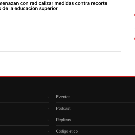
menazan con radicalizar medidas contra recorte
 de la educación superior
Eventos
›
Podcast
›
Réplicas
›
Código etico
›