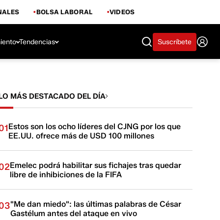
NALES
BOLSA LABORAL
VIDEOS
iento
Tendencias
Suscríbete
LO MÁS DESTACADO DEL DÍA
Estos son los ocho líderes del CJNG por los que
01
EE.UU. ofrece más de USD 100 millones
Emelec podrá habilitar sus fichajes tras quedar
02
libre de inhibiciones de la FIFA
"Me dan miedo": las últimas palabras de César
03
Gastélum antes del ataque en vivo