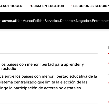
CASO PROGEN
CLIMA EN ECUADOR
ELECCIONES SECCIO
cias
Actualidad
Mundo
Política
Servicios
Deportes
Negocios
Entretenim
los países con menor libertad para aprender y
n estudio
úa entre los países con menor libertad educativa de la
sistema centralizado que limita la elección de las
ringe la participación de actores no estatales.