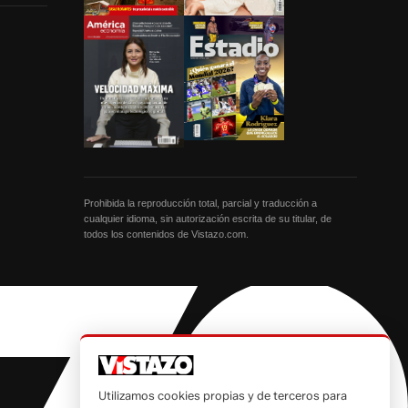
Prohibida la reproducción total, parcial y traducción a
cualquier idioma, sin autorización escrita de su titular, de
todos los contenidos de Vistazo.com.
Utilizamos cookies propias y de terceros para