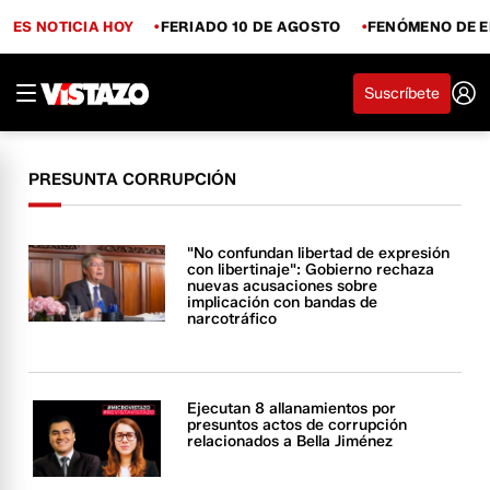
ES NOTICIA HOY
FERIADO 10 DE AGOSTO
FENÓMENO DE E
Suscríbete
PRESUNTA CORRUPCIÓN
"No confundan libertad de expresión
con libertinaje": Gobierno rechaza
nuevas acusaciones sobre
implicación con bandas de
narcotráfico
Ejecutan 8 allanamientos por
presuntos actos de corrupción
relacionados a Bella Jiménez