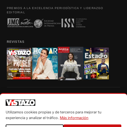
PREMIOS A LA EXCELENCIA PERIODÍSTICA Y LIDERAZGO
EDITORIAL
REVISTAS
Prohibida la reproducción total, parcial y traducción a cualquier idioma, sin
autorización escrita de su titular, de todos los contenidos de Vistazo.com.
Utilizamos cookies propias y de terceros para mejorar tu
experiencia y analizar el tráfico.
Más información