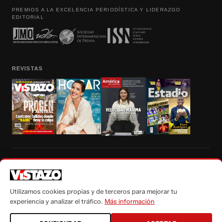
PREMIOS A LA EXCELENCIA PERIODÍSTICA Y LIDERAZGO
EDITORIAL
REVISTAS
Prohibida la reproducción total, parcial y traducción a cualquier idioma, sin
autorización escrita de su titular, de todos los contenidos de Vistazo.com.
Utilizamos cookies propias y de terceros para mejorar tu
experiencia y analizar el tráfico.
Más información