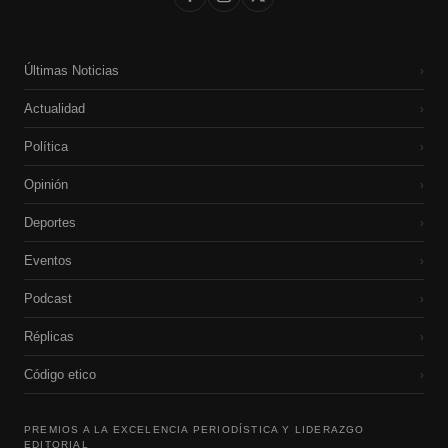
Últimas Noticias
›
Actualidad
›
Política
›
Opinión
›
Deportes
›
Eventos
›
Podcast
›
Réplicas
›
Código etico
›
PREMIOS A LA EXCELENCIA PERIODÍSTICA Y LIDERAZGO
EDITORIAL