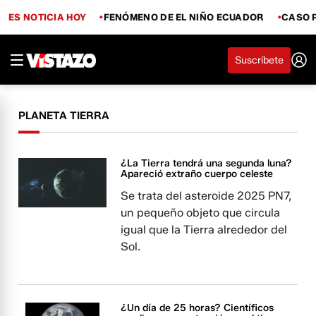
ES NOTICIA HOY
FENÓMENO DE EL NIÑO ECUADOR
CASO 
Suscríbete
PLANETA TIERRA
¿La Tierra tendrá una segunda luna?
Apareció extraño cuerpo celeste
Se trata del asteroide 2025 PN7,
un pequeño objeto que circula
igual que la Tierra alrededor del
Sol.
¿Un día de 25 horas? Científicos