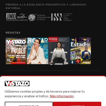
PREMIOS A LA EXCELENCIA PERIODÍSTICA Y LIDERAZGO
EDITORIAL
REVISTAS
Prohibida la reproducción total, parcial y traducción a cualquier idioma, sin
autorización escrita de su titular, de todos los contenidos de Vistazo.com.
Utilizamos cookies propias y de terceros para mejorar tu
experiencia y analizar el tráfico.
Más información