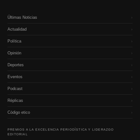
Últimas Noticias
›
Actualidad
›
Política
›
Opinión
›
Deportes
›
Eventos
›
Podcast
›
Réplicas
›
Código etico
›
PREMIOS A LA EXCELENCIA PERIODÍSTICA Y LIDERAZGO
EDITORIAL