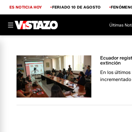
ES NOTICIA HOY
FERIADO 10 DE AGOSTO
FENÓMENO
Últimas Not
Ecuador regist
extinción
En los último
incrementado e