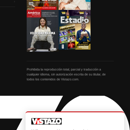
›
Prohibida la reproducción total, parcial y traducción a
cualquier idioma, sin autorización escrita de su titular, de
todos los contenidos de Vistazo.com.