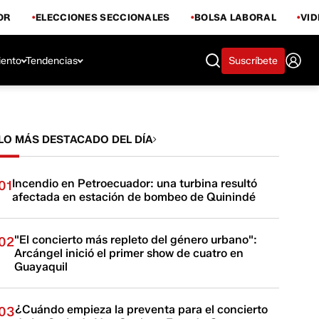
OR
ELECCIONES SECCIONALES
BOLSA LABORAL
VI
iento
Tendencias
Suscríbete
LO MÁS DESTACADO DEL DÍA
Incendio en Petroecuador: una turbina resultó
01
afectada en estación de bombeo de Quinindé
"El concierto más repleto del género urbano":
02
Arcángel inició el primer show de cuatro en
Guayaquil
¿Cuándo empieza la preventa para el concierto
03