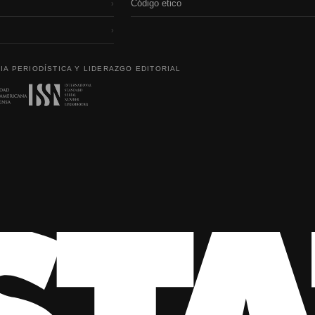
Código etico
›
›
IA PERIODÍSTICA Y LIDERAZGO EDITORIAL