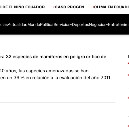
 DE EL NIÑO ECUADOR
CASO PROGEN
CLIMA EN ECUAD
icias
Actualidad
Mundo
Política
Servicios
Deportes
Negocios
Entretenim
ra 32 especies de mamíferos en peligro crítico de
s 10 años, las especies amenazadas se han
n un 36 % en relación a la evaluación del año 2011.