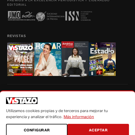
PREMIOS A LA EXCELENCIA PERIODÍSTICA Y LIDERAZGO
EDITORIAL
REVISTAS
Prohibida la reproducción total, parcial y traducción a cualquier idioma, sin
autorización escrita de su titular, de todos los contenidos de Vistazo.com.
Utilizamos cookies propias y de terceros para mejorar tu
experiencia y analizar el tráfico.
Más información
CONFIGURAR
ACEPTAR