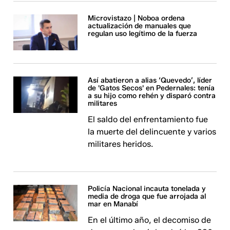
Microvistazo | Noboa ordena
actualización de manuales que
regulan uso legítimo de la fuerza
Así abatieron a alias ‘Quevedo’, líder
de 'Gatos Secos' en Pedernales: tenía
a su hijo como rehén y disparó contra
militares
El saldo del enfrentamiento fue
la muerte del delincuente y varios
militares heridos.
Policía Nacional incauta tonelada y
media de droga que fue arrojada al
mar en Manabí
En el último año, el decomiso de