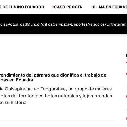
 DE EL NIÑO ECUADOR
CASO PROGEN
CLIMA EN ECUAD
icias
Actualidad
Mundo
Política
Servicios
Deportes
Negocios
Entretenim
rendimiento del páramo que dignifica el trabajo de
anas en Ecuador
de Quisapincha, en Tungurahua, un grupo de mujeres
ntas del territorio en tintes naturales y tejen prendas
 su historia.