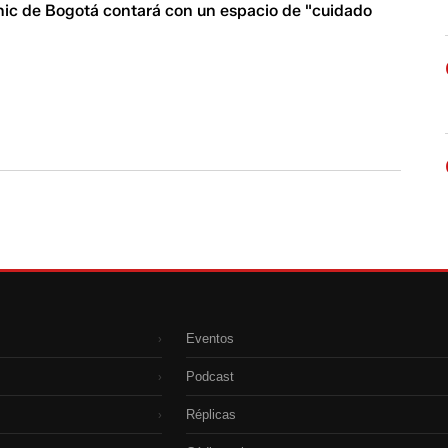
cnic de Bogotá contará con un espacio de "cuidado
Eventos
›
Podcast
›
Réplicas
›