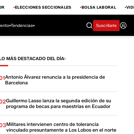
OR
ELECCIONES SECCIONALES
BOLSA LABORAL
VI
iento
Tendencias
Suscríbete
LO MÁS DESTACADO DEL DÍA
Antonio Álvarez renuncia a la presidencia de
01
Barcelona
Guillermo Lasso lanza la segunda edición de su
02
programa de becas para maestrías en Ecuador
Militares intervienen centro de tolerancia
03
vinculado presuntamente a Los Lobos en el norte