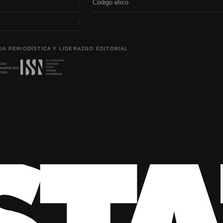
Código etico
›
›
IA PERIODÍSTICA Y LIDERAZGO EDITORIAL