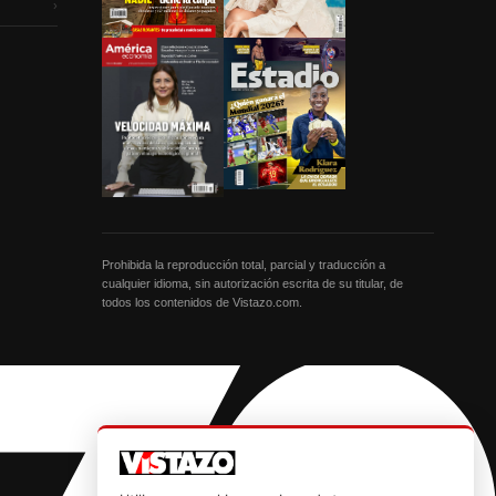
›
Prohibida la reproducción total, parcial y traducción a
cualquier idioma, sin autorización escrita de su titular, de
todos los contenidos de Vistazo.com.