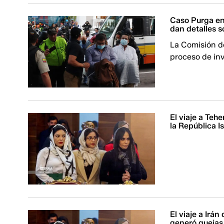
Caso Purga en
dan detalles s
La Comisión de
proceso de in
El viaje a Te
la República I
El viaje a Irá
generó quejas