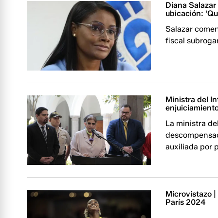
Diana Salazar
ubicación: 'Qu
Salazar comen
fiscal subroga
Ministra del I
enjuiciamiento
La ministra de
descompensaci
auxiliada por
Microvistazo 
París 2024