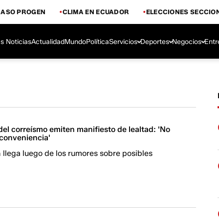
CASO PROGEN
CLIMA EN ECUADOR
ELECCIONES SECCIO
s Noticias
Actualidad
Mundo
Política
Servicios
Deportes
Negocios
Entr
el correísmo emiten manifiesto de lealtad: 'No
conveniencia'
 llega luego de los rumores sobre posibles