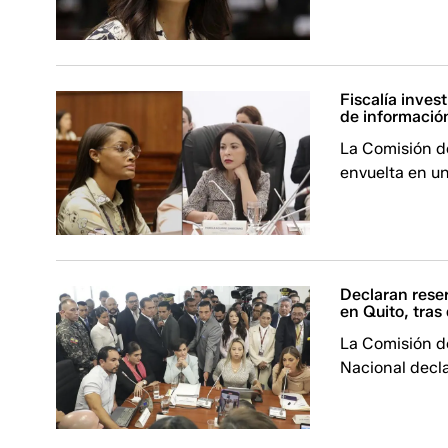
Fiscalía inves
de informació
La Comisión de
envuelta en un
Declaran rese
en Quito, tras
La Comisión d
Nacional decla