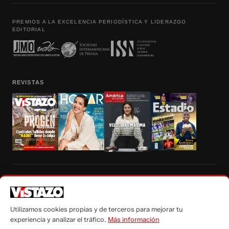
PREMIOS A LA EXCELENCIA PERIODÍSTICA Y LIDERAZGO
EDITORIAL
REVISTAS
Prohibida la reproducción total, parcial y traducción a cualquier idioma, sin
autorización escrita de su titular, de todos los contenidos de Vistazo.com.
Utilizamos cookies propias y de terceros para mejorar tu
experiencia y analizar el tráfico.
Más información