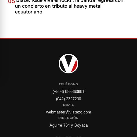
'Blaze: ¡Que viva el rock!': la banda regresa con
05
un concierto en tributo al heavy metal
ecuatoriano
TELÉFONO
(+593) 985860991
(042) 2327200
EMAIL
webmaster@vistazo.com
DIRECCIÓN
Aguirre 734 y Boyacá