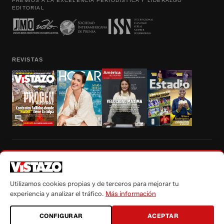
PREMIOS A LA EXCELENCIA PERIODÍSTICA Y LIDERAZGO
EDITORIAL
REVISTAS
Prohibida la reproducción total, parcial y traducción a cualquier idioma, sin
autorización escrita de su titular, de todos los contenidos de Vistazo.com.
Utilizamos cookies propias y de terceros para mejorar tu
experiencia y analizar el tráfico.
Más información
CONFIGURAR
ACEPTAR