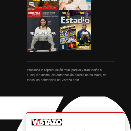
›
Prohibida la reproducción total, parcial y traducción a
cualquier idioma, sin autorización escrita de su titular, de
todos los contenidos de Vistazo.com.