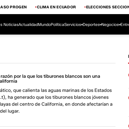
CASO PROGEN
CLIMA EN ECUADOR
ELECCIONES SECCIO
s Noticias
Actualidad
Mundo
Política
Servicios
Deportes
Negocios
Entr
razón por la que los tiburones blancos son una
lifornia
ático, que calienta las aguas marinas de los Estados
.t), ha generado que los tiburones blancos jóvenes
playas del centro de California, en donde afectarían a
del lugar.