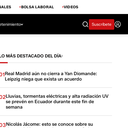
NALES
BOLSA LABORAL
VIDEOS
etenimiento
Suscríbete
LO MÁS DESTACADO DEL DÍA
Real Madrid aún no cierra a Yan Diomande:
01
Leipzig niega que exista un acuerdo
Lluvias, tormentas eléctricas y alta radiación UV
02
se prevén en Ecuador durante este fin de
semana
Nicolás Jácome: esto se conoce sobre su
03