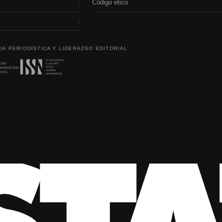
Código etico
›
›
IA PERIODÍSTICA Y LIDERAZGO EDITORIAL