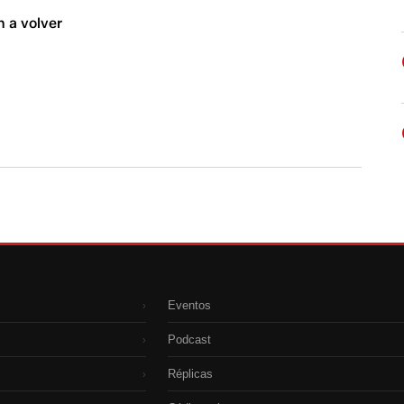
n a volver
Eventos
›
Podcast
›
Réplicas
›