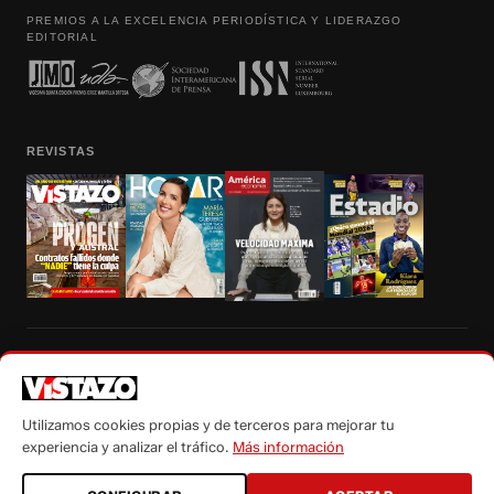
PREMIOS A LA EXCELENCIA PERIODÍSTICA Y LIDERAZGO
EDITORIAL
REVISTAS
Prohibida la reproducción total, parcial y traducción a cualquier idioma, sin
autorización escrita de su titular, de todos los contenidos de Vistazo.com.
Utilizamos cookies propias y de terceros para mejorar tu
experiencia y analizar el tráfico.
Más información