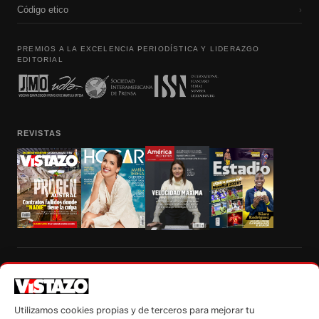
Código etico
›
PREMIOS A LA EXCELENCIA PERIODÍSTICA Y LIDERAZGO
EDITORIAL
REVISTAS
Prohibida la reproducción total, parcial y traducción a cualquier idioma, sin
autorización escrita de su titular, de todos los contenidos de Vistazo.com.
Utilizamos cookies propias y de terceros para mejorar tu