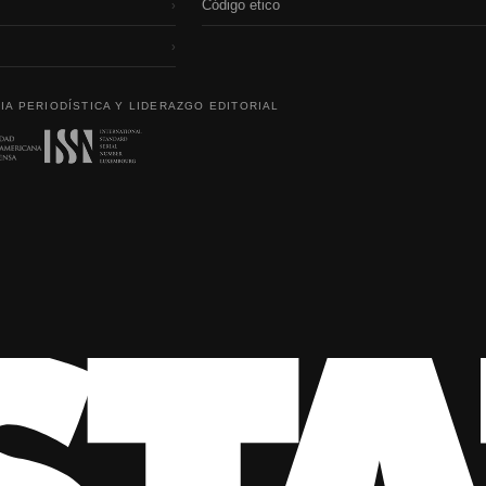
Código etico
›
›
IA PERIODÍSTICA Y LIDERAZGO EDITORIAL