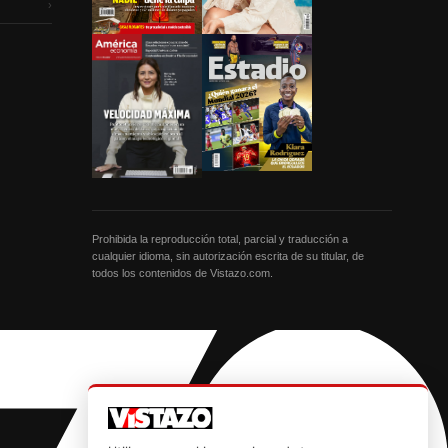
›
Prohibida la reproducción total, parcial y traducción a
cualquier idioma, sin autorización escrita de su titular, de
todos los contenidos de Vistazo.com.