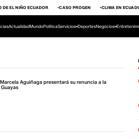
 DE EL NIÑO ECUADOR
CASO PROGEN
CLIMA EN ECUAD
icias
Actualidad
Mundo
Política
Servicios
Deportes
Negocios
Entretenim
 Marcela Aguiñaga presentará su renuncia a la
l Guayas