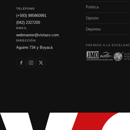
Política
TELÉFONO
(+593) 985860991
Opinión
(042) 2327200
EMAIL
Deportes
webmaster@vistazo.com
DIRECCIÓN
PREMIOS A LA EXCELENC
Aguirre 734 y Boyacá