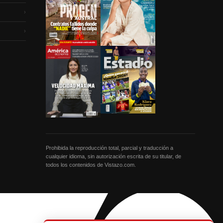
›
›
Prohibida la reproducción total, parcial y traducción a
cualquier idioma, sin autorización escrita de su titular, de
todos los contenidos de Vistazo.com.