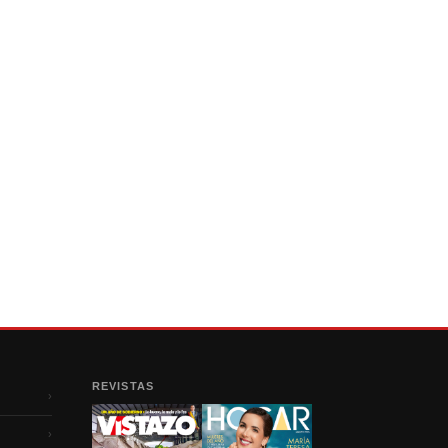
REVISTAS
›
›