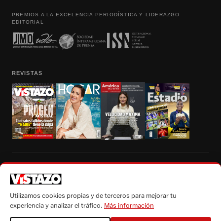
PREMIOS A LA EXCELENCIA PERIODÍSTICA Y LIDERAZGO
EDITORIAL
REVISTAS
Prohibida la reproducción total, parcial y traducción a cualquier idioma, sin
autorización escrita de su titular, de todos los contenidos de Vistazo.com.
Utilizamos cookies propias y de terceros para mejorar tu
experiencia y analizar el tráfico.
Más información