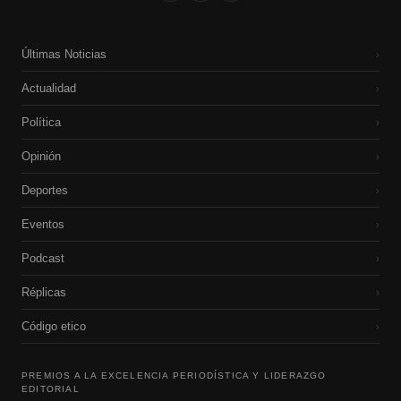
Últimas Noticias
›
Actualidad
›
Política
›
Opinión
›
Deportes
›
Eventos
›
Podcast
›
Réplicas
›
Código etico
›
PREMIOS A LA EXCELENCIA PERIODÍSTICA Y LIDERAZGO
EDITORIAL