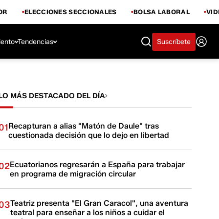
OR
ELECCIONES SECCIONALES
BOLSA LABORAL
VI
iento
Tendencias
Suscríbete
LO MÁS DESTACADO DEL DÍA
Recapturan a alias "Matón de Daule" tras
01
cuestionada decisión que lo dejo en libertad
Ecuatorianos regresarán a España para trabajar
02
en programa de migración circular
Teatriz presenta "El Gran Caracol", una aventura
03
teatral para enseñar a los niños a cuidar el