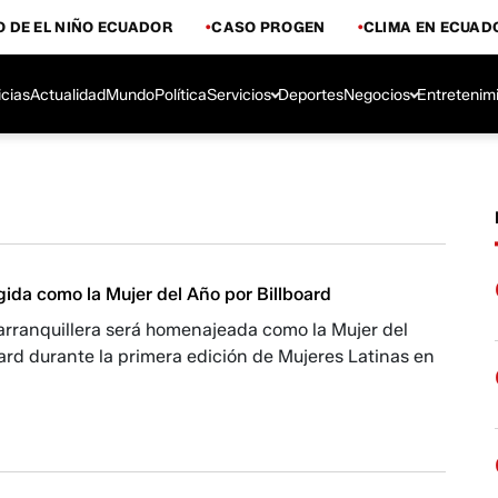
 DE EL NIÑO ECUADOR
CASO PROGEN
CLIMA EN ECUAD
icias
Actualidad
Mundo
Política
Servicios
Deportes
Negocios
Entretenim
gida como la Mujer del Año por Billboard
arranquillera será homenajeada como la Mujer del
ard durante la primera edición de Mujeres Latinas en