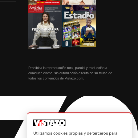
Prohibida la reproducción total, parcial y traducción a
cualquier idioma, sin autorización escrita de su titular, de
todos los contenidos de Vistazo.com.
Utilizamos cookies propias y de terceros para