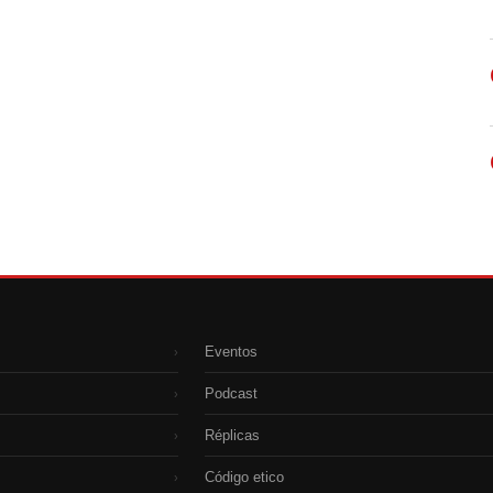
Eventos
›
Podcast
›
Réplicas
›
Código etico
›