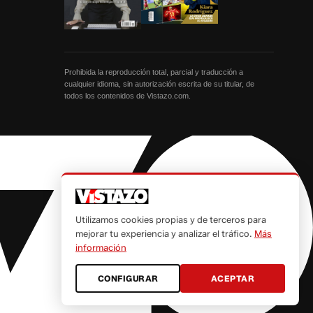
Prohibida la reproducción total, parcial y traducción a
cualquier idioma, sin autorización escrita de su titular, de
todos los contenidos de Vistazo.com.
Utilizamos cookies propias y de terceros para
mejorar tu experiencia y analizar el tráfico.
Más
información
CONFIGURAR
ACEPTAR