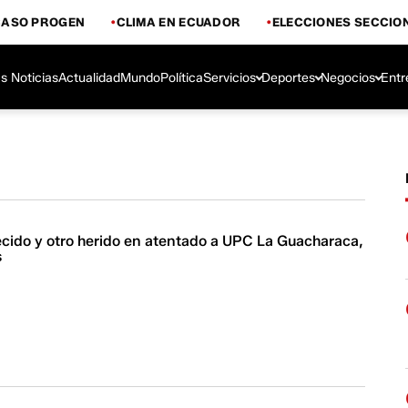
CASO PROGEN
CLIMA EN ECUADOR
ELECCIONES SECCIO
s Noticias
Actualidad
Mundo
Política
Servicios
Deportes
Negocios
Entr
lecido y otro herido en atentado a UPC La Guacharaca,
s