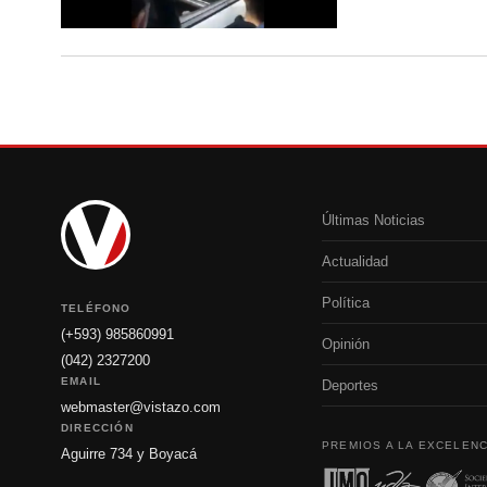
Últimas Noticias
Actualidad
Política
TELÉFONO
(+593) 985860991
Opinión
(042) 2327200
EMAIL
Deportes
webmaster@vistazo.com
DIRECCIÓN
PREMIOS A LA EXCELENC
Aguirre 734 y Boyacá