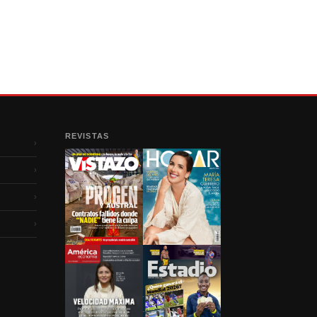
REVISTAS
›
›
›
›