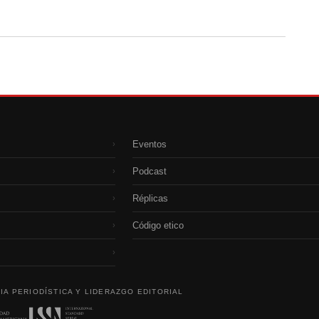
Eventos
›
Podcast
›
Réplicas
›
Código etico
›
›
IA PERIODÍSTICA Y LIDERAZGO EDITORIAL