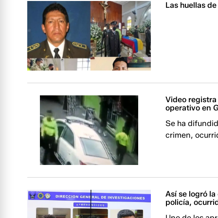
Las huellas de
Video registra
operativo en 
Se ha difundid
crimen, ocurri
Así se logró l
policía, ocurr
Uno de los ap