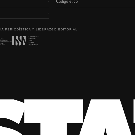
Código etico
›
›
IA PERIODÍSTICA Y LIDERAZGO EDITORIAL