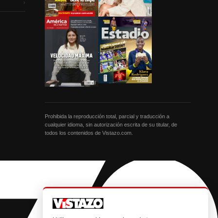
›
Prohibida la reproducción total, parcial y traducción a
cualquier idioma, sin autorización escrita de su titular, de
todos los contenidos de Vistazo.com.