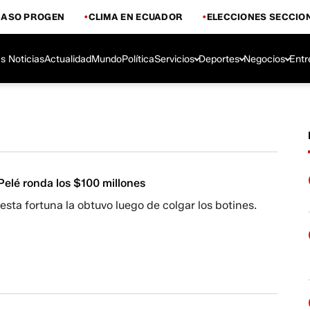
CASO PROGEN
CLIMA EN ECUADOR
ELECCIONES SECCIO
s Noticias
Actualidad
Mundo
Política
Servicios
Deportes
Negocios
Entr
Pelé ronda los $100 millones
esta fortuna la obtuvo luego de colgar los botines.