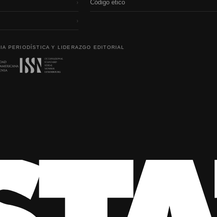
Código etico
›
›
IA PERIODÍSTICA Y LIDERAZGO EDITORIAL