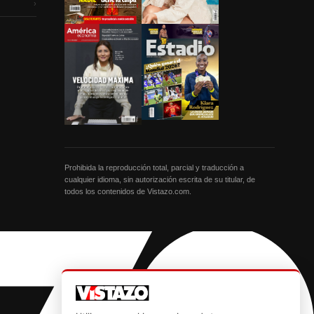
›
Prohibida la reproducción total, parcial y traducción a
cualquier idioma, sin autorización escrita de su titular, de
todos los contenidos de Vistazo.com.