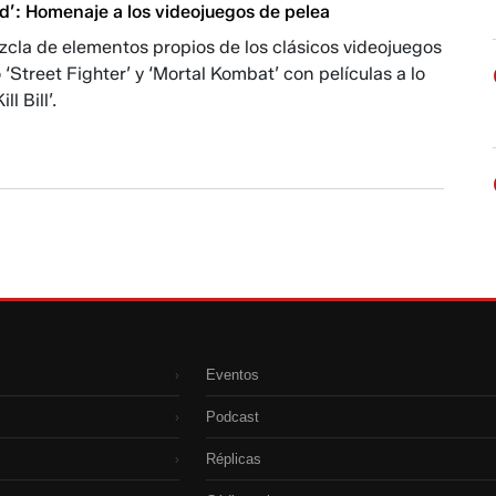
ld’: Homenaje a los videojuegos de pelea
zcla de elementos propios de los clásicos videojuegos
‘Street Fighter’ y ‘Mortal Kombat’ con películas a lo
ll Bill’.
Eventos
›
Podcast
›
Réplicas
›