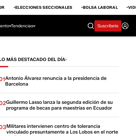
OR
ELECCIONES SECCIONALES
BOLSA LABORAL
VI
iento
Tendencias
Suscríbete
LO MÁS DESTACADO DEL DÍA
Antonio Álvarez renuncia a la presidencia de
01
Barcelona
Guillermo Lasso lanza la segunda edición de su
02
programa de becas para maestrías en Ecuador
Militares intervienen centro de tolerancia
03
vinculado presuntamente a Los Lobos en el norte