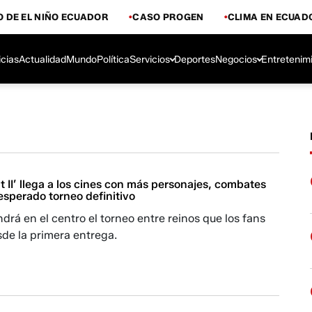
 DE EL NIÑO ECUADOR
CASO PROGEN
CLIMA EN ECUAD
icias
Actualidad
Mundo
Política
Servicios
Deportes
Negocios
Entretenim
 II’ llega a los cines con más personajes, combates
esperado torneo definitivo
ndrá en el centro el torneo entre reinos que los fans
de la primera entrega.