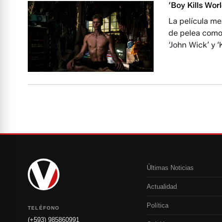
‘Boy Kills Wor
La película me
de pelea como 
‘John Wick’ y ‘Ki
Últimas Noticias
Actualidad
Política
TELÉFONO
(+593) 985860991