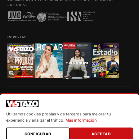
PREMIOS A LA EXCELENCIA PERIODÍSTICA Y LIDERAZGO
EDITORIAL
REVISTAS
Prohibida la reproducción total, parcial y traducción a cualquier idioma, sin
autorización escrita de su titular, de todos los contenidos de Vistazo.com.
Utilizamos cookies propias y de terceros para mejorar tu
experiencia y analizar el tráfico.
Más información
CONFIGURAR
ACEPTAR