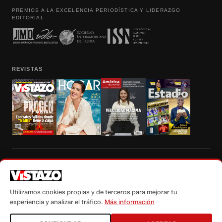
PREMIOS A LA EXCELENCIA PERIODÍSTICA Y LIDERAZGO
EDITORIAL
REVISTAS
Prohibida la reproducción total, parcial y traducción a cualquier idioma, sin
autorización escrita de su titular, de todos los contenidos de Vistazo.com.
Utilizamos cookies propias y de terceros para mejorar tu
experiencia y analizar el tráfico.
Más información