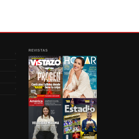
REVISTAS
›
›
›
›