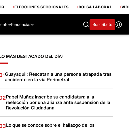
OR
ELECCIONES SECCIONALES
BOLSA LABORAL
VI
iento
Tendencias
Suscríbete
LO MÁS DESTACADO DEL DÍA
Guayaquil: Rescatan a una persona atrapada tras
01
accidente en la vía Perimetral
Pabel Muñoz inscribe su candidatura a la
02
reelección por una alianza ante suspensión de la
Revolución Ciudadana
Lo que se conoce sobre el hallazgo de los
03