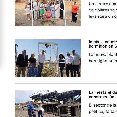
Un centro com
de dólares se
levantará un c
Inicia la cons
hormigón en 
La nueva plan
hormigón para
La inestabilid
construcción 
El sector de l
política, falt