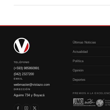
Últimas Noticias
Actualidad
Política
TELÉFONO
(+593) 985860991
Opinión
(042) 2327200
EMAIL
Deportes
webmaster@vistazo.com
DIRECCIÓN
PREMIOS A LA EXCELENC
Aguirre 734 y Boyacá