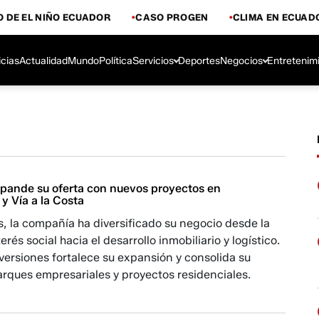
 DE EL NIÑO ECUADOR
CASO PROGEN
CLIMA EN ECUAD
icias
Actualidad
Mundo
Política
Servicios
Deportes
Negocios
Entretenim
pande su oferta con nuevos proyectos en
 Vía a la Costa
, la compañía ha diversificado su negocio desde la
erés social hacia el desarrollo inmobiliario y logístico.
ersiones fortalece su expansión y consolida su
rques empresariales y proyectos residenciales.