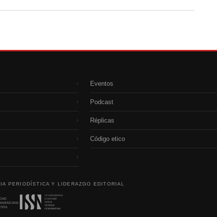
Eventos
›
Podcast
›
Réplicas
›
Código etico
›
›
IA PERIODÍSTICA Y LIDERAZGO EDITORIAL