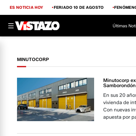
ES NOTICIA HOY
FERIADO 10 DE AGOSTO
FENÓMENO
Últimas Not
MINUTOCORP
Minutocorp ex
Samborondón y
En sus 20 años
vivienda de int
Con nuevas inv
apuesta por pa