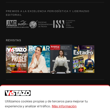
PREMIOS A LA EXCELENCIA PERIODÍSTICA Y LIDERAZGO
EDITORIAL
REVISTAS
Prohibida la reproducción total, parcial y traducción a cualquier idioma, sin
autorización escrita de su titular, de todos los contenidos de Vistazo.com.
Utilizamos cookies propias y de terceros para mejorar tu
experiencia y analizar el tráfico.
Más información