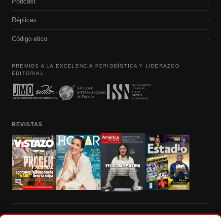
Podcast
›
Réplicas
›
Código etico
›
PREMIOS A LA EXCELENCIA PERIODÍSTICA Y LIDERAZGO
EDITORIAL
REVISTAS
Prohibida la reproducción total, parcial y traducción a cualquier idioma, sin