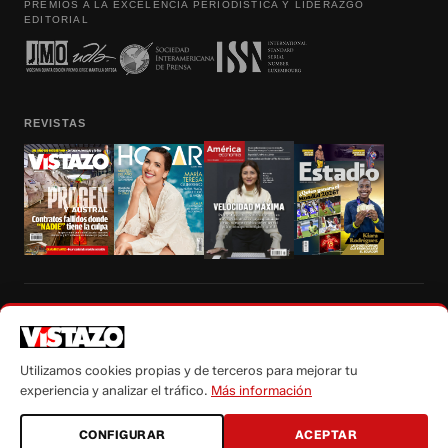
PREMIOS A LA EXCELENCIA PERIODÍSTICA Y LIDERAZGO
EDITORIAL
REVISTAS
Prohibida la reproducción total, parcial y traducción a cualquier idioma, sin
autorización escrita de su titular, de todos los contenidos de Vistazo.com.
Utilizamos cookies propias y de terceros para mejorar tu
experiencia y analizar el tráfico.
Más información
CONFIGURAR
ACEPTAR