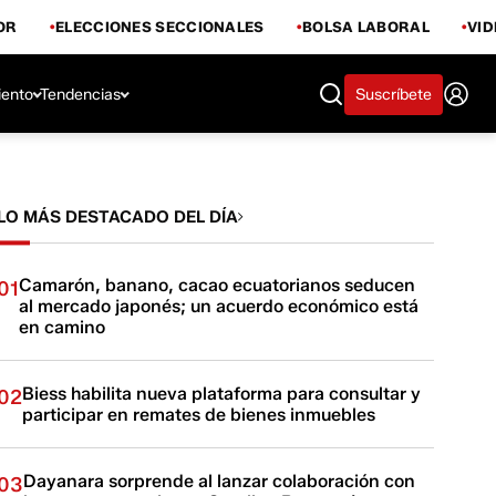
OR
ELECCIONES SECCIONALES
BOLSA LABORAL
VI
iento
Tendencias
Suscríbete
LO MÁS DESTACADO DEL DÍA
Camarón, banano, cacao ecuatorianos seducen
01
al mercado japonés; un acuerdo económico está
en camino
Biess habilita nueva plataforma para consultar y
02
participar en remates de bienes inmuebles
Dayanara sorprende al lanzar colaboración con
03