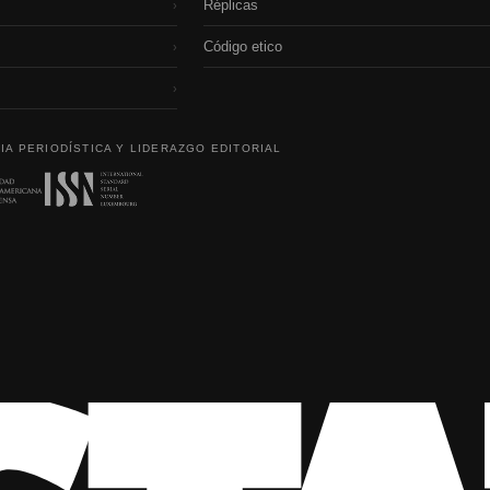
Réplicas
›
Código etico
›
›
IA PERIODÍSTICA Y LIDERAZGO EDITORIAL