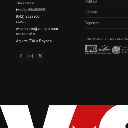
Política
TELÉFONO
(+593) 985860991
Opinión
(042) 2327200
EMAIL
Deportes
webmaster@vistazo.com
DIRECCIÓN
PREMIOS A LA EXCELENC
Aguirre 734 y Boyacá