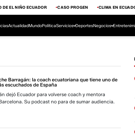
 DE EL NIÑO ECUADOR
CASO PROGEN
CLIMA EN ECUAD
icias
Actualidad
Mundo
Política
Servicios
Deportes
Negocios
Entretenim
che Barragán: la coach ecuatoriana que tiene uno de
ás escuchados de España
n dejó Ecuador para volverse coach y mentora
Barcelona. Su podcast no para de sumar audiencia.