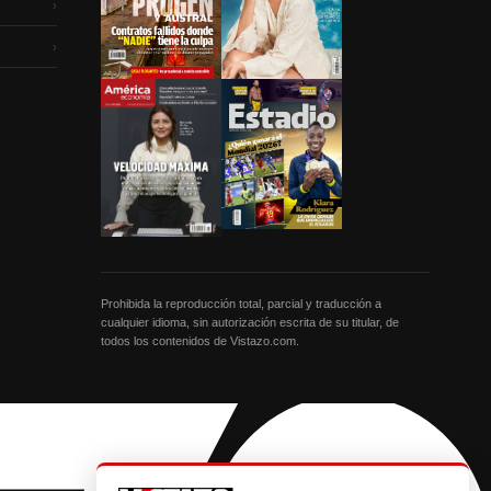
›
›
Prohibida la reproducción total, parcial y traducción a
cualquier idioma, sin autorización escrita de su titular, de
todos los contenidos de Vistazo.com.