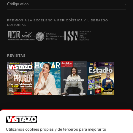
Código etico
›
PREMIOS A LA EXCELENCIA PERIODÍSTICA Y LIDERAZGO
EDITORIAL
REVISTAS
Prohibida la reproducción total, parcial y traducción a cualquier idioma, sin
autorización escrita de su titular, de todos los contenidos de Vistazo.com.
Utilizamos cookies propias y de terceros para mejorar tu