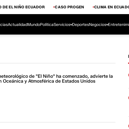
 DE EL NIÑO ECUADOR
CASO PROGEN
CLIMA EN ECUAD
icias
Actualidad
Mundo
Política
Servicios
Deportes
Negocios
Entretenim
eteorológico de "El Niño" ha comenzado, advierte la
n Oceánica y Atmosférica de Estados Unidos