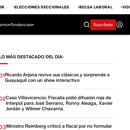
OR
ELECCIONES SECCIONALES
BOLSA LABORAL
VI
iento
Tendencias
Suscríbete
LO MÁS DESTACADO DEL DÍA
Ricardo Arjona revive sus clásicos y sorprende a
01
Guayaquil con un show interactivo
Caso Villavicencio: Fiscalía pidió difusión roja de
02
Interpol para José Serrano, Ronny Aleaga, Xavier
Jordán y Wilmer Chavarría
Ministro Reimberg criticó a fiscal por no formular
03