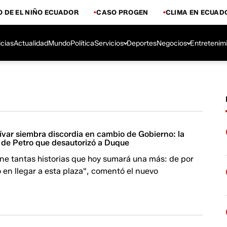
 DE EL NIÑO ECUADOR
CASO PROGEN
CLIMA EN ECUAD
icias
Actualidad
Mundo
Política
Servicios
Deportes
Negocios
Entretenim
ívar siembra discordia en cambio de Gobierno: la
 de Petro que desautorizó a Duque
ne tantas historias que hoy sumará una más: de por
en llegar a esta plaza", comentó el nuevo