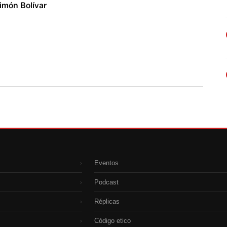
Simón Bolívar
Eventos
›
Podcast
›
Réplicas
›
Código etico
›