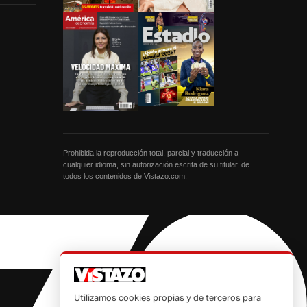
Prohibida la reproducción total, parcial y traducción a
cualquier idioma, sin autorización escrita de su titular, de
todos los contenidos de Vistazo.com.
Utilizamos cookies propias y de terceros para