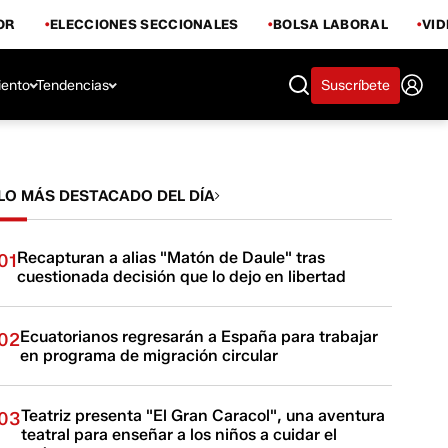
OR
ELECCIONES SECCIONALES
BOLSA LABORAL
VI
iento
Tendencias
Suscríbete
LO MÁS DESTACADO DEL DÍA
Recapturan a alias "Matón de Daule" tras
01
cuestionada decisión que lo dejo en libertad
Ecuatorianos regresarán a España para trabajar
02
en programa de migración circular
Teatriz presenta "El Gran Caracol", una aventura
03
teatral para enseñar a los niños a cuidar el