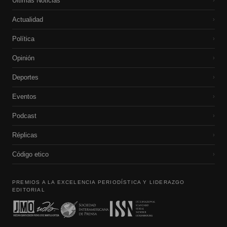
Últimas Noticias
›
Actualidad
›
Política
›
Opinión
›
Deportes
›
Eventos
›
Podcast
›
Réplicas
›
Código etico
›
PREMIOS A LA EXCELENCIA PERIODÍSTICA Y LIDERAZGO
EDITORIAL